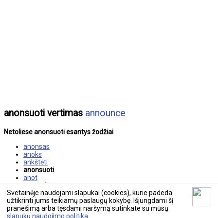
anonsuoti vertimas
announce
Netoliese anonsuoti esantys žodžiai
anonsas
anoks
ankštėti
anonsuoti
anot
anotacija
Svetainėje naudojami slapukai (cookies), kurie padeda
ansamblis
užtikrinti jums teikiamų paslaugų kokybę. Išjungdami šį
pranešimą arba tęsdami naršymą sutinkate su mūsų
© 2026 tekstovertimas.lt
slapukų naudojimo politika
.