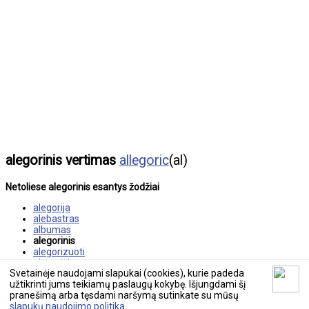
alegorinis vertimas
allegoric
(al)
Netoliese alegorinis esantys žodžiai
alegorija
alebastras
albumas
alegorinis
alegorizuoti
alegoriškumas
Svetainėje naudojami slapukai (cookies), kurie padeda
aleliuja
užtikrinti jums teikiamų paslaugų kokybę. Išjungdami šį
pranešimą arba tęsdami naršymą sutinkate su mūsų
© 2026 tekstovertimas.lt
slapukų naudojimo politika
.