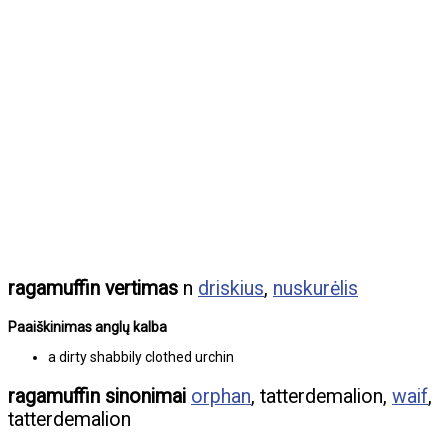
ragamuffin vertimas
n
driskius
,
nuskurėlis
Paaiškinimas anglų kalba
a dirty shabbily clothed urchin
ragamuffin sinonimai
orphan
, tatterdemalion,
waif
,
tatterdemalion