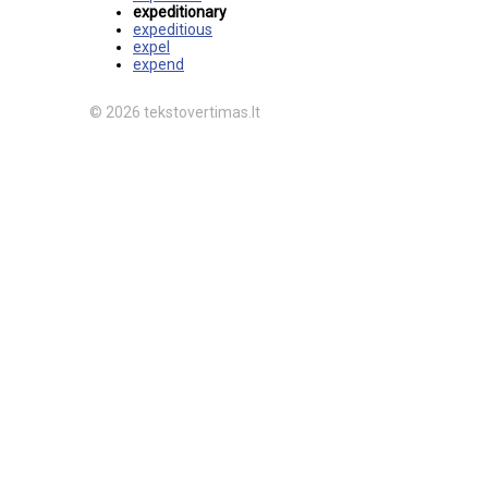
expeditionary
expeditious
expel
expend
© 2026 tekstovertimas.lt