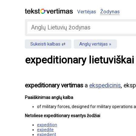
Vertėjas
Žodynas
Sukeisti kalbas
Anglų vertėjas
expeditionary lietuviškai
expeditionary vertimas
a
ekspedicinis
, eksp
Paaiškinimas anglų kalba
of military forces, designed for military operations
Netoliese expeditionary esantys žodžiai
expedition
expedite
expedient