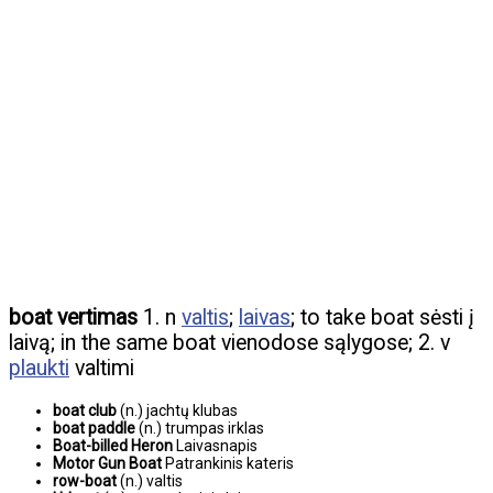
boat vertimas
1. n
valtis
;
laivas
; to take boat sėsti į
laivą; in the same boat vienodose sąlygose; 2. v
plaukti
valtimi
boat club
(n.) jachtų klubas
boat paddle
(n.) trumpas irklas
Boat-billed Heron
Laivasnapis
Motor Gun Boat
Patrankinis kateris
row-boat
(n.) valtis