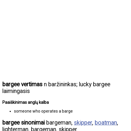
bargee vertimas
n baržininkas; lucky bargee
laimingasis
Paaiškinimas anglų kalba
someone who operates a barge
bargee sinonimai
bargeman,
skipper
,
boatman
,
lighterman, bargeman, skipper