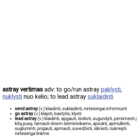
astray vertimas
adv: to go/run astray
paklysti
,
nuklysti
nuo kelio; to lead astray
suklaidinti
send astray
(v.) klaidinti, suklaidinti, neteisingai informuoti
go astray
(v.) klajoti, bastytis, klysti
lead astray
(v.) klaidinti, apgauti, išvilioti, sugundyti, persimesti į
kitą pusę, tarnauti dviem šeimininkams, apsukti, apmulkinti,
sugluminti, prigauti, apmauti, suvedžioti, iškrėsti, nukreipti
neteisinga linkme