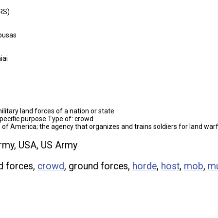
RS)
rpusas
iai
litary land forces of a nation or state
pecific purpose Type of: crowd
of America; the agency that organizes and trains soldiers for land war
Army, USA, US Army
d forces,
crowd
, ground forces,
horde
,
host
,
mob
,
mu