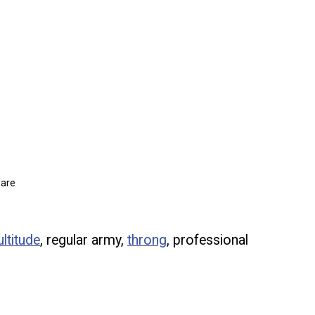
fare
ltitude
, regular army,
throng
, professional