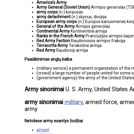
America's Army
Army General (Soviet Union)
Armijos generolas (TS
army corps
(n.) korpusas
army detachment
(n.) skyrius, divizija
European army corps
(n.) Europos kariuomenės ko
General of the Army
Armijos generolas
Continental Army
Kontinentinė armija
Ranks in the French Army
Prancūzijos armijos laipsn
Red Army Faction
Raudonosios armijos frakcija
Terracotta Army
Terakotinė armija
Red Army
Raudonoji armija
Paaiškinimas anglų kalba
(military service) a permanent organization of the mi
(crowd) a large number of people united for some s
(government agency) the army of the United States 
Army sinonimai
U. S. Army, United States 
army sinonimai
military
, armed force, arme
army
Netoliese army esantys žodžiai
armpit