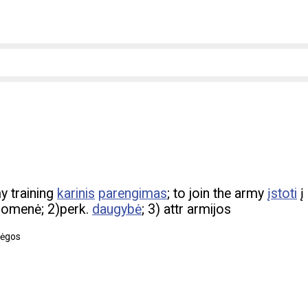
my training
karinis
parengimas
; to join the army
įstoti
į
iuomenė; 2)perk.
daugybė
; 3) attr armijos
jėgos