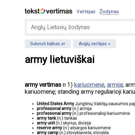
Vertėjas
Žodynas
Sukeisti kalbas
Anglų vertėjas
army lietuviškai
army vertimas
n 1)
kariuomenė
,
armija
; ar
kariuomenę; standing army reguliarioji kar
United States Army
Jungtinių Valstijų sausumos pa
professional army
(n.) armija
professional army
(n.) profesionalioji kariuomenė
army tank
(n.) tankas
army unit
(n.) skyrius, divizija
reserve army
(n.) atsargos kariuomenė
army camp
(n.) stovyklavietė, stovykla